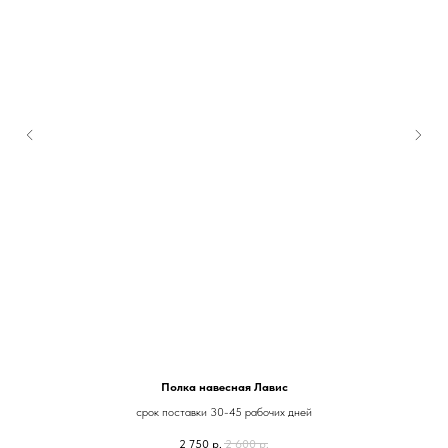
Полка навесная Лавис
срок поставки 30-45 рабочих дней
2 750
р.
2 600
р.