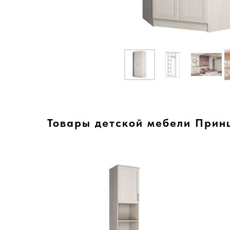
Товары детской мебели Прин