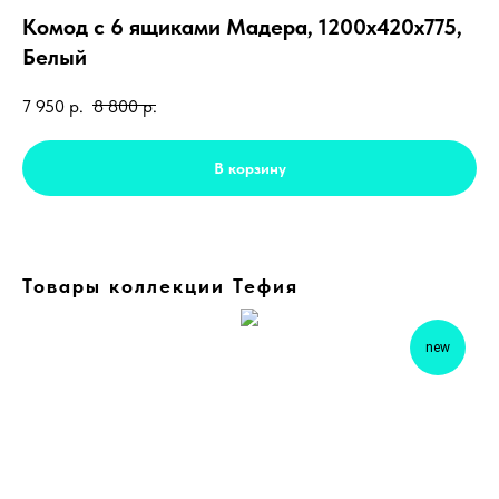
Комод с 6 ящиками Мадера, 1200х420х775,
Белый
7 950
р.
8 800
р.
В корзину
Товары коллекции Тефия
new