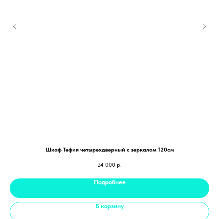
Шкаф Тефия четырехдверный с зеркалом 120см
24 000
р.
Подробнее
В корзину