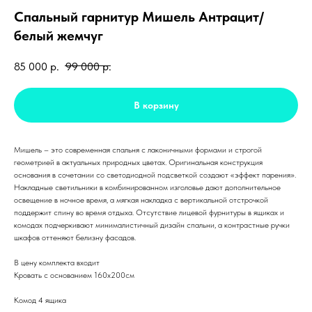
Спальный гарнитур Мишель Антрацит/
белый жемчуг
85 000
р.
99 000
р.
В корзину
Мишель – это современная спальня с лаконичными формами и строгой
геометрией в актуальных природных цветах. Оригинальная конструкция
основания в сочетании со светодиодной подсветкой создают «эффект парения».
Накладные светильники в комбинированном изголовье дают дополнительное
освещение в ночное время, а мягкая накладка с вертикальной отстрочкой
поддержит спину во время отдыха. Отсутствие лицевой фурнитуры в ящиках и
комодах подчеркивают минималистичный дизайн спальни, а контрастные ручки
шкафов оттеняют белизну фасадов.
В цену комплекта входит
Кровать с основанием 160х200см
Комод 4 ящика